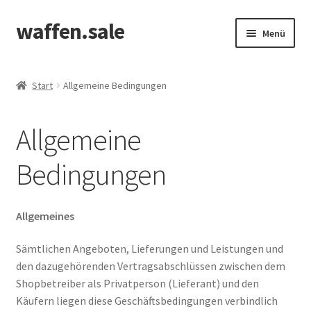
waffen.sale
Zur
Zum
Menü
Navigation
Inhalt
springen
springen
Start
Start
Allgemeine Bedingungen
Alle Produkte
Allgemeine
Allgemeine Bedingungen
Bedingungen
Cookie Policy (EU)
Edit Profile
Allgemeines
Sämtlichen Angeboten, Lieferungen und Leistungen und
Kasse
den dazugehörenden Vertragsabschlüssen zwischen dem
Shopbetreiber als Privatperson (Lieferant) und den
Kontakt
Käufern liegen diese Geschäftsbedingungen verbindlich