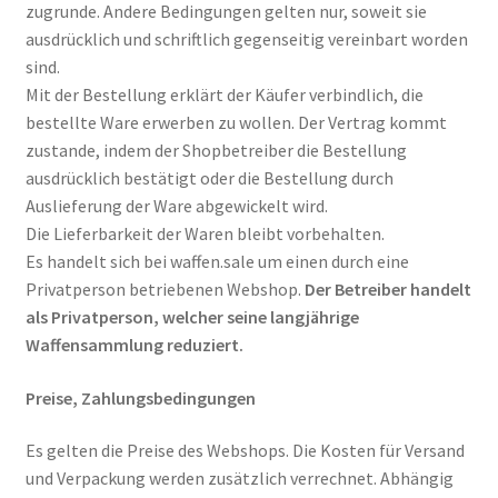
zugrunde. Andere Bedingungen gelten nur, soweit sie
Log In
ausdrücklich und schriftlich gegenseitig vereinbart worden
sind.
Mein Konto
Mit der Bestellung erklärt der Käufer verbindlich, die
bestellte Ware erwerben zu wollen. Der Vertrag kommt
Neue Produkte
zustande, indem der Shopbetreiber die Bestellung
ausdrücklich bestätigt oder die Bestellung durch
Register
Auslieferung der Ware abgewickelt wird.
Die Lieferbarkeit der Waren bleibt vorbehalten.
Shop
Es handelt sich bei waffen.sale um einen durch eine
Privatperson betriebenen Webshop.
Der Betreiber handelt
Warenkorb
als Privatperson, welcher seine langjährige
Waffensammlung reduziert.
Wunschliste
Preise, Zahlungsbedingungen
Es gelten die Preise des Webshops. Die Kosten für Versand
und Verpackung werden zusätzlich verrechnet. Abhängig