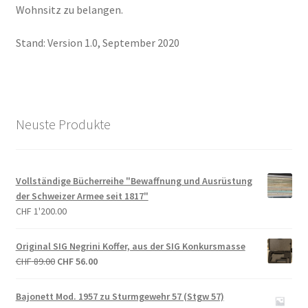
Wohnsitz zu belangen.
Stand: Version 1.0, September 2020
Neuste Produkte
Vollständige Bücherreihe "Bewaffnung und Ausrüstung
der Schweizer Armee seit 1817"
CHF
1'200.00
Original SIG Negrini Koffer, aus der SIG Konkursmasse
Ursprünglicher
Aktueller
CHF
89.00
CHF
56.00
Preis
Preis
war:
ist:
Bajonett Mod. 1957 zu Sturmgewehr 57 (Stgw 57)
CHF 89.00
CHF 56.00.