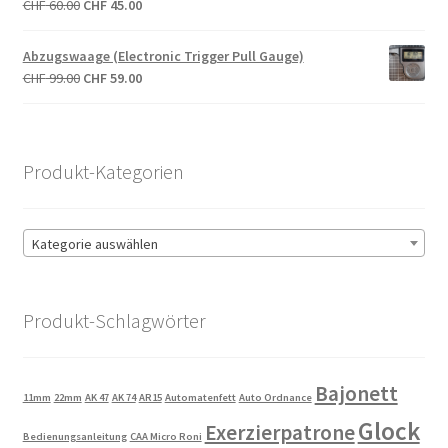
Ursprünglicher
Aktueller
CHF
60.00
CHF
45.00
Preis
Preis
war:
ist:
Abzugswaage (Electronic Trigger Pull Gauge)
CHF 60.00
CHF 45.00.
Ursprünglicher
Aktueller
CHF
99.00
CHF
59.00
Preis
Preis
war:
ist:
CHF 99.00
CHF 59.00.
Produkt-Kategorien
Kategorie auswählen
Produkt-Schlagwörter
Bajonett
11mm
22mm
AK 47
AK 74
AR15
Automatenfett
Auto Ordnance
Glock
Exerzierpatrone
Bedienungsanleitung
CAA Micro Roni