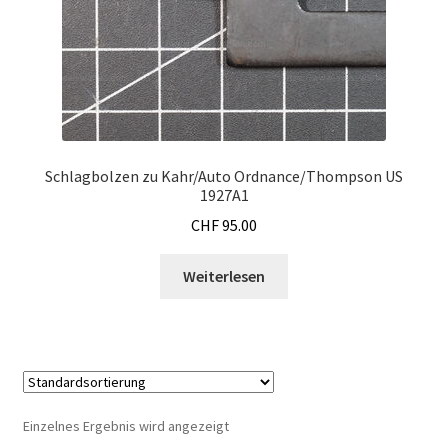
Log In
Mein Konto
Neue Produkte
Schlagbolzen zu Kahr/Auto Ordnance/Thompson US
Register
1927A1
CHF
95.00
Shop
Weiterlesen
Warenkorb
Wunschliste
Einzelnes Ergebnis wird angezeigt