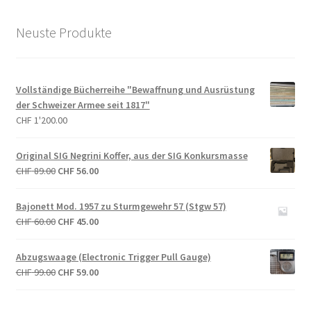
Neuste Produkte
Vollständige Bücherreihe "Bewaffnung und Ausrüstung
der Schweizer Armee seit 1817"
CHF
1'200.00
Original SIG Negrini Koffer, aus der SIG Konkursmasse
Ursprünglicher
Aktueller
CHF
89.00
CHF
56.00
Preis
Preis
war:
ist:
Bajonett Mod. 1957 zu Sturmgewehr 57 (Stgw 57)
CHF 89.00
CHF 56.00.
Ursprünglicher
Aktueller
CHF
60.00
CHF
45.00
Preis
Preis
war:
ist:
Abzugswaage (Electronic Trigger Pull Gauge)
CHF 60.00
CHF 45.00.
Ursprünglicher
Aktueller
CHF
99.00
CHF
59.00
Preis
Preis
war:
ist: