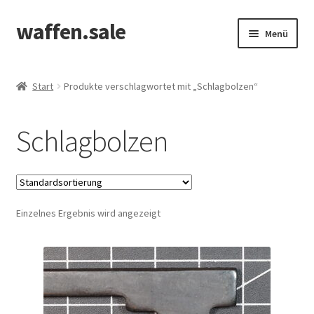
waffen.sale
Zur
Zum
Menü
Navigation
Inhalt
springen
springen
Start
Start
Produkte verschlagwortet mit „Schlagbolzen“
Alle Produkte
Schlagbolzen
Allgemeine Bedingungen
Cookie Policy (EU)
Einzelnes Ergebnis wird angezeigt
Edit Profile
Kasse
Kontakt