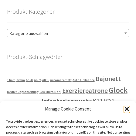
CHF 99.00
CHF 59.00.
Produkt-Kategorien
Kategorie auswählen
Produkt-Schlagwörter
Bajonett
11mm
22mm
AK 47
AK 74
AR15
Automatenfett
Auto Ordnance
Glock
Exerzierpatrone
Bedienungsanleitung
CAA Micro Roni
Infanteriegewehr
K11
K31
GP11
Heckler und Koch
Kahr
Manage Cookie Consent
Langgewehr
Ladehilfe
Laufdeckel
Ladestreifen
Lampe
Magazin
To provide the best experiences, we use technologies like cookies to store and/or
Manipulierpatrone
Montageringe
access device information. Consenting to these technologies will allow us to
process data such as browsing behavior or unique IDs on this site. Not consenting