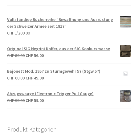
Vollständige Bücherreihe "Bewaffnung und Ausrüstung
der Schweizer Armee seit 1817"
CHF
1'200.00
Original SIG Negrini Koffer, aus der SIG Konkursmasse
Ursprünglicher
Aktueller
CHF
89.00
CHF
56.00
Preis
Preis
war:
ist:
Bajonett Mod. 1957 zu Sturmgewehr 57 (Stgw 57)
CHF 89.00
CHF 56.00.
Ursprünglicher
Aktueller
CHF
60.00
CHF
45.00
Preis
Preis
war:
ist:
Abzugswaage (Electronic Trigger Pull Gauge)
CHF 60.00
CHF 45.00.
Ursprünglicher
Aktueller
CHF
99.00
CHF
59.00
Preis
Preis
war:
ist:
CHF 99.00
CHF 59.00.
Produkt-Kategorien