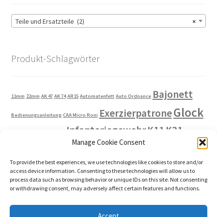
Teile und Ersatzteile (2)
×
Produkt-Schlagwörter
Bajonett
11mm
22mm
AK 47
AK 74
AR15
Automatenfett
Auto Ordnance
Glock
Exerzierpatrone
Bedienungsanleitung
CAA Micro Roni
Infanteriegewehr
K11
K31
GP11
Heckler und Koch
Kahr
Manage Cookie Consent
Langgewehr
Ladehilfe
Laufdeckel
Ladestreifen
Lampe
Magazin
To provide the best experiences, we use technologies like cookies to store and/or
Manipulierpatrone
Montageringe
access device information. Consenting to these technologies will allow us to
process data such as browsing behavior or unique IDs on this site. Not consenting
Stgw 57
Riemen
or withdrawing consent, may adversely affect certain features and functions.
Putzutensilien
Putzzeug
Schlagbolzen
Sicherheit
SIG
Stgw 90
US .30 M1
Thompson
US 1927A1
US M1
US M1A1
US
Accept