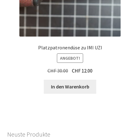
Platzpatronendüse zu IMI UZI
ANGEBOT!
Ursprünglicher
Aktueller
CHF
30.00
CHF
12.00
Preis
Preis
war:
ist:
In den Warenkorb
CHF 30.00
CHF 12.00.
Neuste Produkte