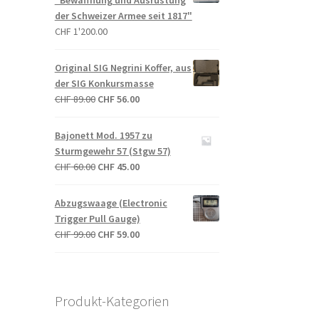
"Bewaffnung und Ausrüstung
der Schweizer Armee seit 1817"
CHF
1'200.00
Original SIG Negrini Koffer, aus
der SIG Konkursmasse
Ursprünglicher
Aktueller
CHF
89.00
CHF
56.00
Preis
Preis
war:
ist:
Bajonett Mod. 1957 zu
CHF 89.00
CHF 56.00.
Sturmgewehr 57 (Stgw 57)
Ursprünglicher
Aktueller
CHF
60.00
CHF
45.00
Preis
Preis
war:
ist:
Abzugswaage (Electronic
CHF 60.00
CHF 45.00.
Trigger Pull Gauge)
Ursprünglicher
Aktueller
CHF
99.00
CHF
59.00
Preis
Preis
war:
ist:
CHF 99.00
CHF 59.00.
Produkt-Kategorien