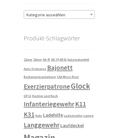
Kategorie auswählen
Produkt-Schlagwörter
11mm
22mm
AK 47
AK 74
AR15
Automatenfett
Bajonett
Auto Ordnance
Bedienungsanleitung
CAA Micro Roni
Glock
Exerzierpatrone
GP11
Heckler und Koch
Infanteriegewehr
K11
K31
Ladehilfe
Kahr
Ladestreifen
Lampe
Langgewehr
Laufdeckel
Magazin