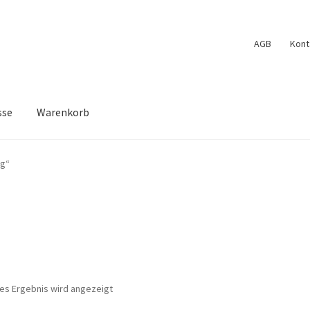
AGB
Kont
sse
Warenkorb
Cookie Policy (EU)
Edit Profile
Kasse
Kontakt
Log In
Mein Konto
ug“
schliste
nes Ergebnis wird angezeigt