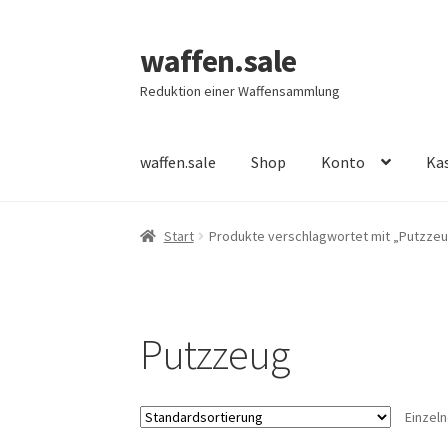
waffen.sale
Zur
Zum
Navigation
Inhalt
Reduktion einer Waffensammlung
springen
springen
waffen.sale
Shop
Konto
Ka
Start
Alle Produkte
Allgemeine Bedingungen
Start
Produkte verschlagwortet mit „Putzze
Neue Produkte
Register
Shop
Warenkorb
Wun
Putzzeug
Einzel