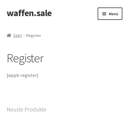
waffen.sale
Zur
Zum
Menü
Navigation
Inhalt
springen
springen
Start
Start
Register
Alle Produkte
Register
Allgemeine Bedingungen
Cookie Policy (EU)
[wppb-register]
Edit Profile
Kasse
Neuste Produkte
Kontakt