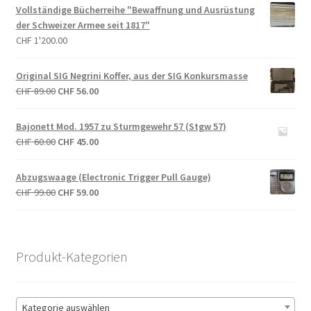
Vollständige Bücherreihe "Bewaffnung und Ausrüstung
Log In
der Schweizer Armee seit 1817"
CHF
1'200.00
Mein Konto
Original SIG Negrini Koffer, aus der SIG Konkursmasse
Neue Produkte
Ursprünglicher
Aktueller
CHF
89.00
CHF
56.00
Preis
Preis
war:
ist:
Register
Bajonett Mod. 1957 zu Sturmgewehr 57 (Stgw 57)
CHF 89.00
CHF 56.00.
Ursprünglicher
Aktueller
CHF
60.00
CHF
45.00
Preis
Preis
Shop
war:
ist:
Abzugswaage (Electronic Trigger Pull Gauge)
CHF 60.00
CHF 45.00.
Ursprünglicher
Aktueller
CHF
99.00
CHF
59.00
Warenkorb
Preis
Preis
war:
ist:
Wunschliste
CHF 99.00
CHF 59.00.
Produkt-Kategorien
Kategorie auswählen