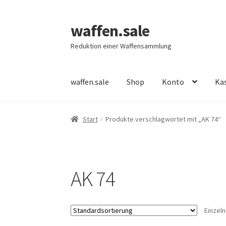
waffen.sale
Zur
Zum
Navigation
Inhalt
Reduktion einer Waffensammlung
springen
springen
waffen.sale
Shop
Konto
Ka
Start
Alle Produkte
Allgemeine Bedingungen
Start
Produkte verschlagwortet mit „AK 74“
Neue Produkte
Register
Shop
Warenkorb
Wun
AK 74
Einzel