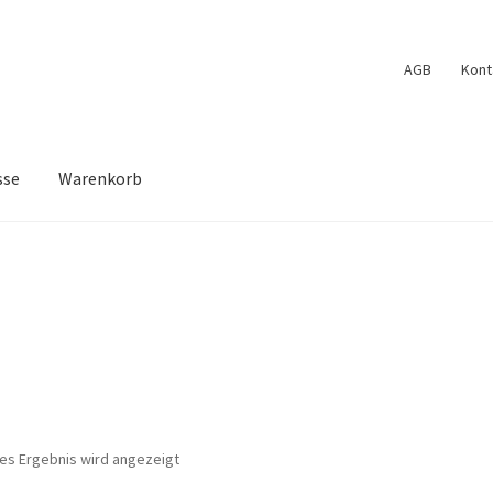
AGB
Kont
sse
Warenkorb
Cookie Policy (EU)
Edit Profile
Kasse
Kontakt
Log In
Mein Konto
schliste
nes Ergebnis wird angezeigt