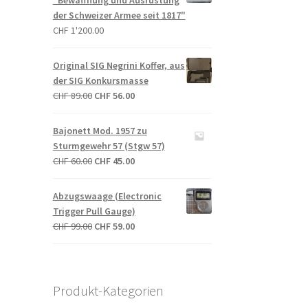
"Bewaffnung und Ausrüstung
der Schweizer Armee seit 1817"
CHF
1'200.00
Original SIG Negrini Koffer, aus
der SIG Konkursmasse
Ursprünglicher
Aktueller
CHF
89.00
CHF
56.00
Preis
Preis
war:
ist:
Bajonett Mod. 1957 zu
CHF 89.00
CHF 56.00.
Sturmgewehr 57 (Stgw 57)
Ursprünglicher
Aktueller
CHF
60.00
CHF
45.00
Preis
Preis
war:
ist:
Abzugswaage (Electronic
CHF 60.00
CHF 45.00.
Trigger Pull Gauge)
Ursprünglicher
Aktueller
CHF
99.00
CHF
59.00
Preis
Preis
war:
ist:
CHF 99.00
CHF 59.00.
Produkt-Kategorien