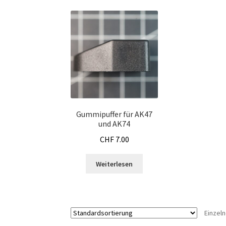
Gummipuffer für AK47
und AK74
CHF
7.00
Weiterlesen
Einzel