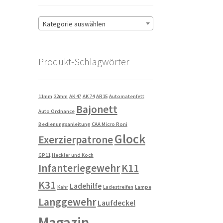
Kategorie auswählen
Produkt-Schlagwörter
11mm
22mm
AK 47
AK 74
AR15
Automatenfett
Bajonett
Auto Ordnance
Bedienungsanleitung
CAA Micro Roni
Glock
Exerzierpatrone
GP11
Heckler und Koch
Infanteriegewehr
K11
K31
Ladehilfe
Kahr
Ladestreifen
Lampe
Langgewehr
Laufdeckel
Magazin