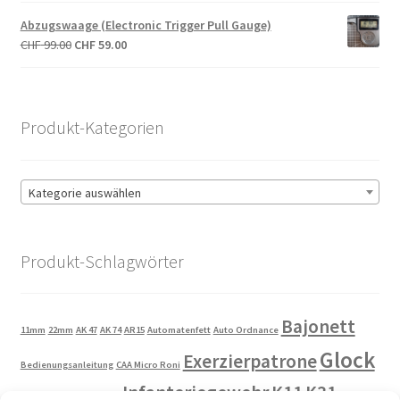
war:
ist:
Abzugswaage (Electronic Trigger Pull Gauge)
CHF 60.00
CHF 45.00.
Ursprünglicher
Aktueller
CHF
99.00
CHF
59.00
Preis
Preis
war:
ist:
CHF 99.00
CHF 59.00.
Produkt-Kategorien
Kategorie auswählen
Produkt-Schlagwörter
Bajonett
11mm
22mm
AK 47
AK 74
AR15
Automatenfett
Auto Ordnance
Glock
Exerzierpatrone
Bedienungsanleitung
CAA Micro Roni
Infanteriegewehr
K11
K31
GP11
Heckler und Koch
Kahr