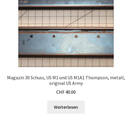
Log In
Mein Konto
Neue Produkte
Register
Shop
Magazin 30 Schuss, US M1 und US M1A1 Thompson, metall,
original US Army
Warenkorb
CHF
40.00
Wunschliste
Weiterlesen