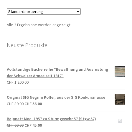
Alle 2 Ergebnisse werden angezeigt
Neuste Produkte
Vollständige Bücherreihe "Bewaffnung und Ausrüstung
der Schweizer Armee seit 1817"
CHF
1'200.00
Original SIG Negrini Koffer, aus der SIG Konkursmasse
Ursprünglicher
Aktueller
CHF
89.00
CHF
56.00
Preis
Preis
war:
ist:
Bajonett Mod. 1957 zu Sturmgewehr 57 (Stgw 57)
CHF 89.00
CHF 56.00.
Ursprünglicher
Aktueller
CHF
60.00
CHF
45.00
Preis
Preis