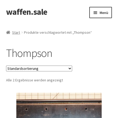
waffen.sale
Zur
Zum
Menü
Navigation
Inhalt
springen
springen
Start
Start
Produkte verschlagwortet mit „Thompson“
Alle Produkte
Thompson
Allgemeine Bedingungen
Cookie Policy (EU)
Alle 2 Ergebnisse werden angezeigt
Edit Profile
Kasse
Kontakt