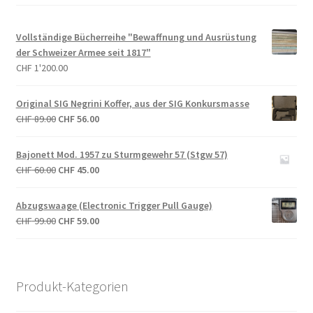
Vollständige Bücherreihe "Bewaffnung und Ausrüstung
der Schweizer Armee seit 1817"
CHF
1'200.00
Original SIG Negrini Koffer, aus der SIG Konkursmasse
Ursprünglicher
Aktueller
CHF
89.00
CHF
56.00
Preis
Preis
war:
ist:
Bajonett Mod. 1957 zu Sturmgewehr 57 (Stgw 57)
CHF 89.00
CHF 56.00.
Ursprünglicher
Aktueller
CHF
60.00
CHF
45.00
Preis
Preis
war:
ist:
Abzugswaage (Electronic Trigger Pull Gauge)
CHF 60.00
CHF 45.00.
Ursprünglicher
Aktueller
CHF
99.00
CHF
59.00
Preis
Preis
war:
ist:
CHF 99.00
CHF 59.00.
Produkt-Kategorien