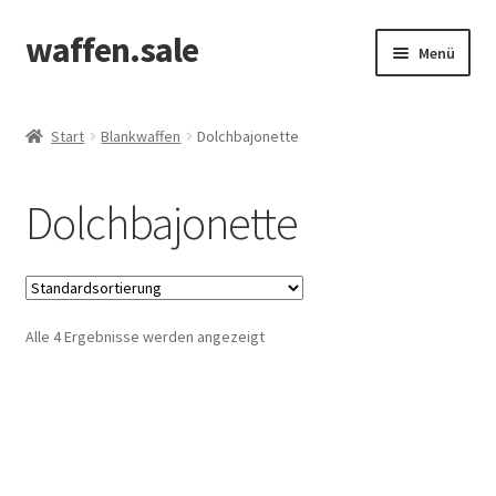
waffen.sale
Zur
Zum
Menü
Navigation
Inhalt
springen
springen
Start
Start
Blankwaffen
Dolchbajonette
Alle Produkte
Dolchbajonette
Allgemeine Bedingungen
Cookie Policy (EU)
Alle 4 Ergebnisse werden angezeigt
Edit Profile
Kasse
Kontakt