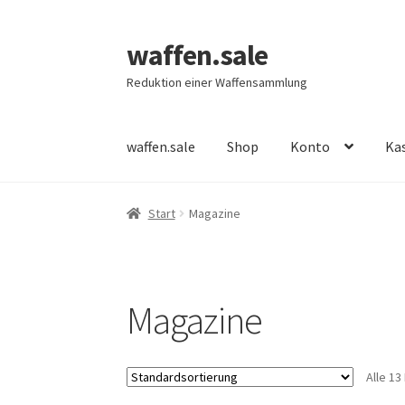
waffen.sale
Zur
Zum
Navigation
Inhalt
Reduktion einer Waffensammlung
springen
springen
waffen.sale
Shop
Konto
Ka
Start
Alle Produkte
Allgemeine Bedingungen
Start
Magazine
Neue Produkte
Register
Shop
Warenkorb
Wun
Magazine
Alle 1