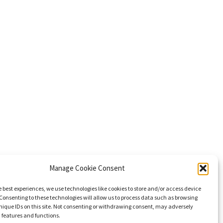
Manage Cookie Consent
e best experiences, we use technologies like cookies to store and/or access device
Consenting to these technologies will allow us to process data such as browsing
nique IDs on this site. Not consenting or withdrawing consent, may adversely
n features and functions.