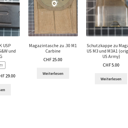
K USP
Magazintasche zu .30 M1
Schutzkappe zu Mag
 S&W und
Carbine
US M3 und M3A1 (orig
IG
US Army)
CHF
25.00
CHF
5.00
T!
Weiterlesen
prünglicher
Aktueller
HF
29.00
Weiterlesen
is
Preis
:
ist:
sen
 40.00
CHF 29.00.