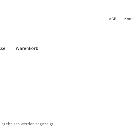
AGB
Kont
sse
Warenkorb
Cookie Policy (EU)
Edit Profile
Kasse
Kontakt
Log In
Mein Konto
schliste
3 Ergebnisse werden angezeigt