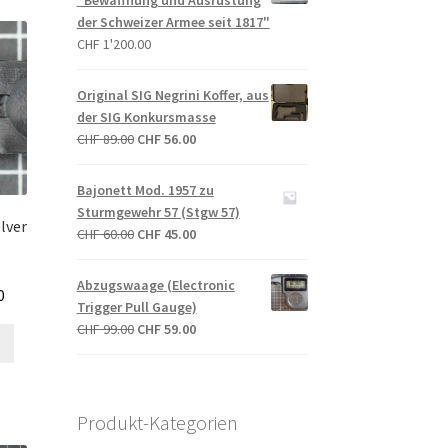
"Bewaffnung und Ausrüstung
der Schweizer Armee seit 1817"
CHF
1'200.00
Original SIG Negrini Koffer, aus
der SIG Konkursmasse
Ursprünglicher
Aktueller
CHF
89.00
CHF
56.00
Preis
Preis
war:
ist:
Bajonett Mod. 1957 zu
CHF 89.00
CHF 56.00.
Sturmgewehr 57 (Stgw 57)
lver
Ursprünglicher
Aktueller
CHF
60.00
CHF
45.00
Preis
Preis
war:
ist:
Abzugswaage (Electronic
licher
Aktueller
0
CHF 60.00
CHF 45.00.
Trigger Pull Gauge)
Preis
Ursprünglicher
Aktueller
CHF
99.00
CHF
59.00
ist:
Preis
Preis
CHF 3.50.
war:
ist:
CHF 99.00
CHF 59.00.
Produkt-Kategorien