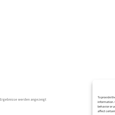
To provide th
3 Ergebnisse werden angezeigt
information. 
behavior or u
affect certai