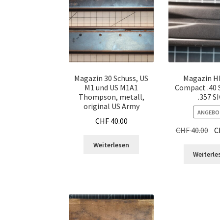
Magazin 30 Schuss, US
Magazin H
M1 und US M1A1
Compact .40
Thompson, metall,
.357 S
original US Army
ANGEBO
CHF
40.00
Urs
CHF
40.00
C
Pre
Weiterlesen
war
Weiterle
CHF