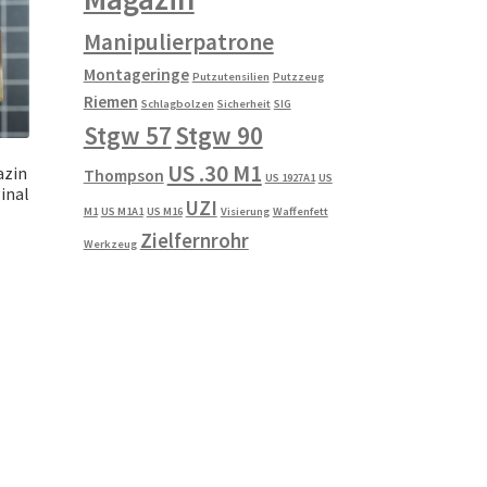
Manipulierpatrone
Montageringe
Putzutensilien
Putzzeug
Riemen
Schlagbolzen
Sicherheit
SIG
Stgw 57
Stgw 90
US .30 M1
azin
Thompson
US 1927A1
US
inal
UZI
M1
US M1A1
US M16
Visierung
Waffenfett
Zielfernrohr
Werkzeug