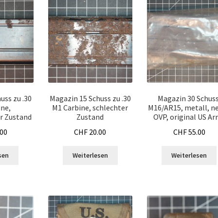
uss zu .30
Magazin 15 Schuss zu .30
Magazin 30 Schuss
ine,
M1 Carbine, schlechter
M16/AR15, metall, ne
r Zustand
Zustand
OVP, original US A
00
CHF
20.00
CHF
55.00
sen
Weiterlesen
Weiterlesen