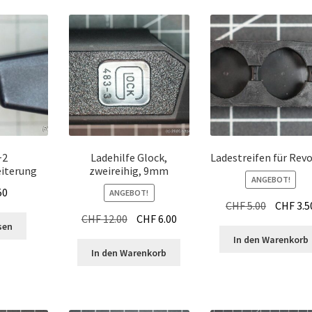
+2
Ladehilfe Glock,
Ladestreifen für Revo
iterung
zweireihig, 9mm
ANGEBOT!
50
ANGEBOT!
Ursprüng
CHF
5.00
CHF
3.5
Ursprünglicher
Aktueller
CHF
12.00
CHF
6.00
Preis
sen
Preis
Preis
war:
In den Warenkorb
war:
ist:
In den Warenkorb
CHF 5.00
CHF 12.00
CHF 6.00.