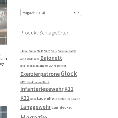
Magazine (13)
×
Produkt-Schlagwörter
11mm
22mm
AK 47
AK 74
AR15
Automatenfett
,
Bajonett
u in
Auto Ordnance
rmy
Bedienungsanleitung
CAA Micro Roni
Glock
Exerzierpatrone
GP11
Heckler und Koch
Infanteriegewehr
K11
K31
Ladehilfe
Kahr
Ladestreifen
Lampe
Langgewehr
Laufdeckel
Magazin